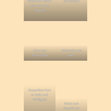
Brillanten bilden
mit Brillant
das Herz aus
Altgold
Herz aus
Rückseite des
Münzgold
Herz‘
Doppeltes Herz
in Gelb und
Weißgold
Kreuz aus
Altgold mit