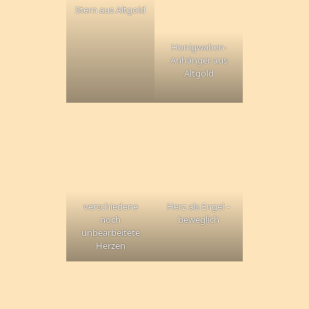
Stern aus Altgold
Honigwaben-
Anhänger aus
Altgold
verschiedene
Herz als Engel –
noch
beweglich
unbearbeitete
Herzen