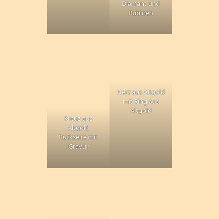
Diamant und
Rubinen
Herz aus Altgold
mit Ring aus
Altgold
Kreuz aus
Altgold
Rückseite mit
Gravur