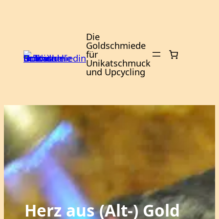
Zum
Inhalt
springen
Die
Goldschmiede
für
Unikatschmuck
und Upcycling
Herz aus (Alt-) Gold