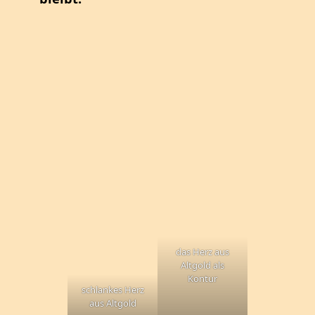
das Herz aus
Altgold als
Kontur
schlankes Herz
aus Altgold