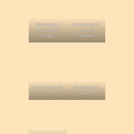
Schutzengel –
Herz beweglich
Herz verleiht
in einem
Flügel
Rahmen
Herz aus Altgold
Rückseite mit
Gravur