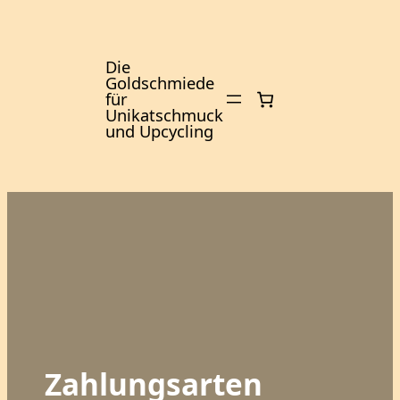
Zum
Inhalt
springen
Die
Goldschmiede
für
Unikatschmuck
und Upcycling
Zahlungsarten