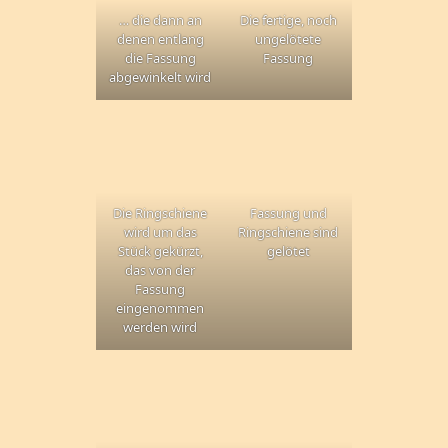
… die dann an
Die fertige, noch
denen entlang
ungelötete
die Fassung
Fassung
abgewinkelt wird
Die Ringschiene
Fassung und
wird um das
Ringschiene sind
Stück gekürzt,
gelötet
das von der
Fassung
eingenommen
werden wird