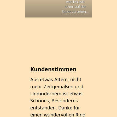
werden, wie
schon auf der
Skizze zu sehen…
Kundenstimmen
Kund
Aus etwas Altem, nicht
Guten T
mehr Zeitgemäßen und
mein M
Unmodernem ist etwas
seinem 
Schönes, Besonderes
mit gro
entstanden. Danke für
geerbt. 
einen wundervollen Ring
geriss