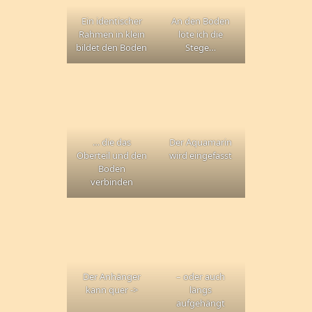
Ein identischer
An den Boden
Rahmen in klein
löte ich die
bildet den Boden
Stege…
… die das
Der Aquamarin
Oberteil und den
wird eingefasst
Boden
verbinden
Der Anhänger
– oder auch
kann quer ->
längs
aufgehängt