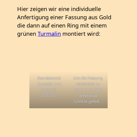
Hier zeigen wir eine individuelle
Anfertigung einer Fassung aus Gold
die dann auf einen Ring mit einem
grünen
Turmalin
montiert wird:
Das Material:
Um die Fassung
Turmalin
und
abwinkeln zu
Gelbgold
können, werden
585/000
dreieckige
Schlitze gefeilt…