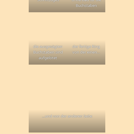
Buchstaben
die ausgesägten
der fertige Ring
Buchstaben sind
von der einen…
aufgelötet
…und von der anderen Seite