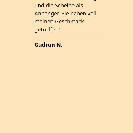
und die Scheibe als
würde 
Anhänger. Sie haben voll
Ring ei
meinen Geschmack
machen 
getroffen!
möglich
würde d
Gudrun N.
Über ei
würde i
Mit fre
K. Gou
Kateri
Brünin