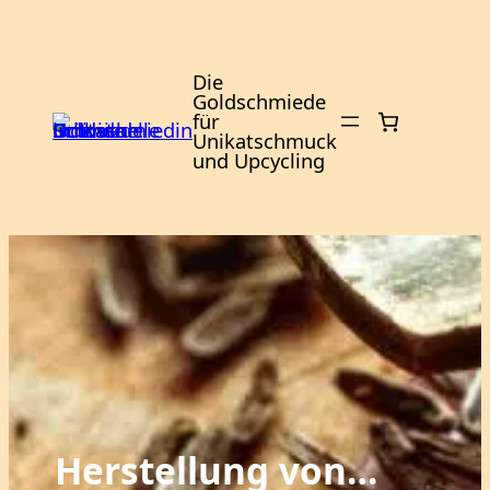
Zum
Inhalt
springen
Die
Goldschmiede
für
Unikatschmuck
und Upcycling
Herstellung von…