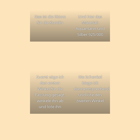
Das ist die Skizze
Und hier das
für die Kundin
Material:
Aquamarin und
Silber 925/000
Zuerst säge ich
Die Schenkel
den ersten
biege ich
Winkel für die
dannentsprechend
Fassung gesägt,
und löte den
winkele ihn ab
zweiten Winkel
und löte ihn