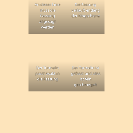
An dieser Linie
Die Fassung
muss die
verläuft entlang
Fassung
der Ringschiene
abgesägt
werden
Der Turmalin
Der Turmalin ist
passt exakt in
gefasst und alles
die Fassung
ist fein
geschmirgelt