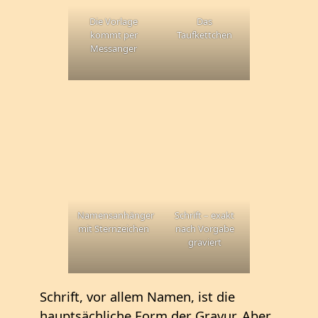
Die Vorlage
Das
kommt per
Taufkettchen
Messanger
Namensanhänger
Schrift – exakt
mit Sternzeichen
nach Vorgabe
graviert
Schrift, vor allem Namen, ist die
hauptsächliche Form der Gravur. Aber