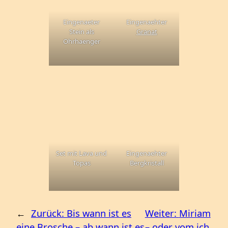
Eingenaeter
Eingenaehter
Stein als
Granat
Ohrhaenger
Set mit Lava und
Eingenaehter
Topas
Bergkristall
←
Zurück:
Bis wann ist es
Weiter:
Miriam
eine Brosche – ab wann ist es
– oder vom ich