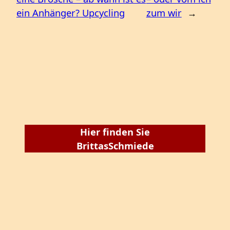
ein Anhänger? Upcycling
zum wir
→
Hier finden Sie
BrittasSchmiede