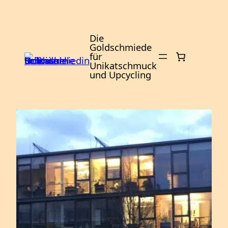
Zum
Inhalt
springen
Die
Goldschmiede
für
Unikatschmuck
und Upcycling